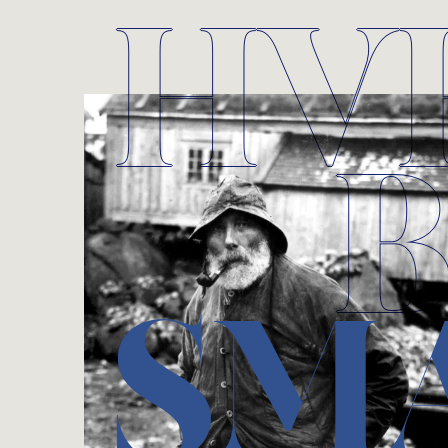
HV
B
SM