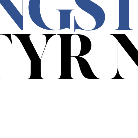
NGS
TYR 
m for fangsten, bli for opplevelse