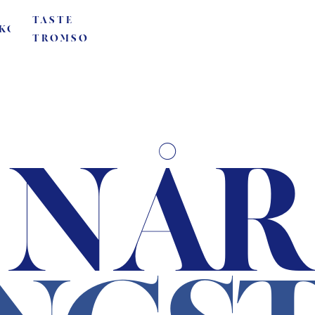
TASTE
KORT
TROMSØ
NÅR