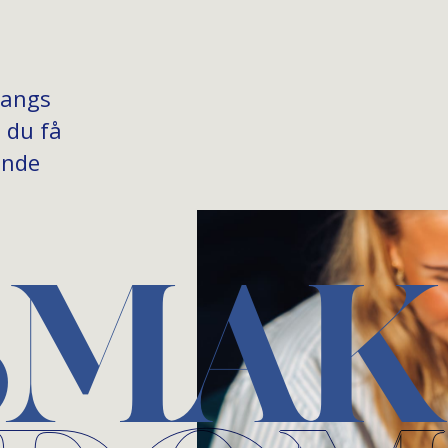
langs
 du få
ende
SMAK